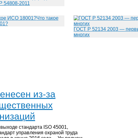
Р 54808-2011
Что такое
01?
ГОСТ Р 52134 2003 — перв
многих
енесен из-за
ущественных
низаций
 выходе стандарта ISO 45001,
андарт управления охраной труда