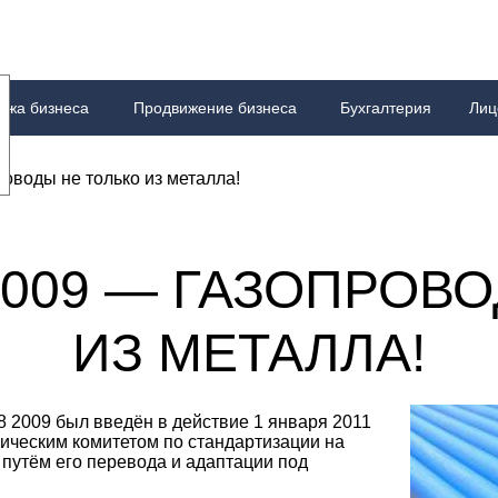
ажа бизнеса
Продвижение бизнеса
Бухгалтерия
Лиц
ории
есменов
лтерский аутсорсинг
 ФСБ
скателей
Технические условия
Другие сертификаты
О компании
Информация о лицензировании
Тренинги для сотрудников
Особые услуги по СРО
Наша великая миссия
Руководство по ведению бухгалтерии
СБКТС
Скачать стандарты ISO
Все виды сертификации
Все статьи о СРО
Секреты для бизнес
Всё о станда
FAQ
Н
F
оводы не только из металла!
 2009 — ГАЗОПРОВ
ИЗ МЕТАЛЛА!
 2009 был введён в действие 1 января 2011
ническим комитетом по стандартизации на
путём его перевода и адаптации под