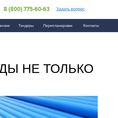
8 (800) 775-60-63
Задать вопрос
ензии
Тендеры
Перепланировки
Контакты
менов
ртах ISO
 по СРО
ововведения
AQ по бухгалтерии
FAQ по ISO
FAQ по сертификации
ОДЫ НЕ ТОЛЬКО