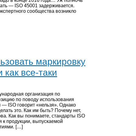
надо в конце 2016 года… Уж полночь
нать — ISO 45001 задерживается.
экспертного сообщества возникло
ьзовать маркировку
 как все-таки
ународная организация по
озицию по поводу использования
 — ISO говорит «нельзя». Однако
елать это. Как им быть? Почему нет,
ва. Как вы понимаете, стандарты ISO
 к продукции, выпускаемой
иями. […]