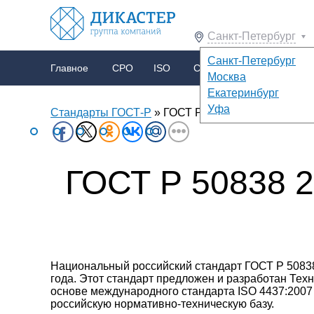
Санкт-Петербург
Санкт-Петербург
Главное
СРО
ISO
Сертификация
Прод
Москва
Екатеринбург
Новости бизнеса
СРО строителей
ISO 9001
Сертификаты
Всё о покупке и продаже бизнеса
Технологии продвижения бизнеса в Сети
Экстренное восстановление бухучета
Лицензия МЧС
Главное о тендерах
Главная информация о перепланировках
ISO 14001
Бизнес-притчи
Декларации
Лицензия Минкультуры
СРО проектировщиков
OHSAS 18001
Отказные письма
Реальные бизнес-ист
Секреты для бизн
Всё про бухга
ХАССП
Лицензия
СРО изы
Уфа
Стандарты ГОСТ-Р
»
ГОСТ Р 50838 2009 — газопр
ГОСТ Р 50838
Национальный российский стандарт ГОСТ Р 50838
года. Этот стандарт предложен и разработан Тех
основе международного стандарта ISO 4437:2007 
российскую нормативно-техническую базу.