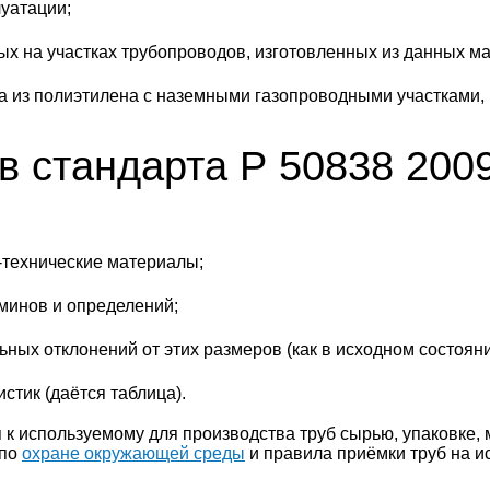
уатации;
х на участках трубопроводов, изготовленных из данных м
а из полиэтилена с наземными газопроводными участками,
 стандарта Р 50838 200
-технические материалы;
минов и определений;
ных отклонений от этих размеров (как в исходном состоянии
стик (даётся таблица).
 к используемому для производства труб сырью, упаковке, 
 по
охране окружающей среды
и правила приёмки труб на и