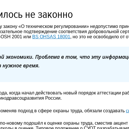
илось не законно
ому закону «О техническом регулировании» недопустимо пр
бязательное подтверждение соответствия добровольной сер
O-OSH 2001 или
BS OHSAS 18001
, но это не освободило от 
й экономики. Проблема в том, что эту информа
в нужное время.
ода, когда начал действовать новый порядок аттестации ра
инздравсоцразвития России.
поменяв подход в сфере охраны труда, обязали создавать
с
о-новому подошёл к оценке охраны труда, сместив акцент с
дходы в оценке. Типовое положение о СУОТ разрабатывает