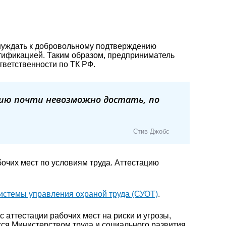
инуждать к добровольному подтверждению
тификацией. Таким образом, предприниматель
ответственности по ТК РФ.
цию почти невозможно достать, по
Стив Джобс
бочих мест по условиям труда. Аттестацию
истемы управления охраной труда (СУОТ)
.
 аттестации рабочих мест на риски и угрозы,
ся Министерством труда и социального развития.