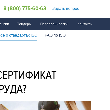
8 (800) 775-60-63
Задать вопрос
ензии
Тендеры
Перепланировки
Контакты
сё о стандартах ISO
FAQ по ISO
менов
 по СРО
ововведения
AQ по бухгалтерии
FAQ по сертификации
СЕРТИФИКАТ
РУДА?