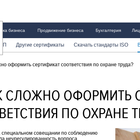
ажа бизнеса
Продвижение бизнеса
Бухгалтерия
Лиц
СП
Другие сертификаты
Скачать стандарты ISO
В
ории
есменов
лтерский аутсорсинг
 ФСБ
скателей
Технические условия
О компании
Информация о лицензировании
Тренинги для сотрудников
Особые услуги по СРО
Наша великая миссия
Руководство по ведению бухгалтерии
СБКТС
Все виды сертификации
Все статьи о СРО
Секреты для бизнес
FAQ
Н
F
жно оформить сертификат соответствия по охране труда?
К СЛОЖНО ОФОРМИТЬ 
ВЕТСТВИЯ ПО ОХРАНЕ Т
на специальном совещании по соблюдению
ала неурегулированность вопроса