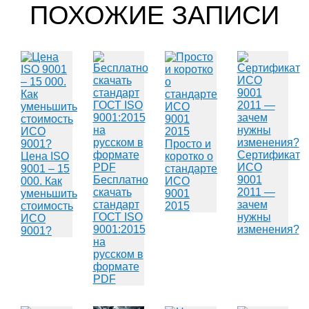
ПОХОЖИЕ ЗАПИСИ
Просто и
Сертификат
Цена ISO
коротко о
ИСО
9001 – 15
стандарте
Бесплатно
9001
000. Как
ИСО
скачать
2011 —
уменьшить
9001
стандарт
зачем
стоимость
2015
ГОСТ ISO
нужны
ИСО
9001:2015
изменения?
9001?
на
русском в
формате
PDF