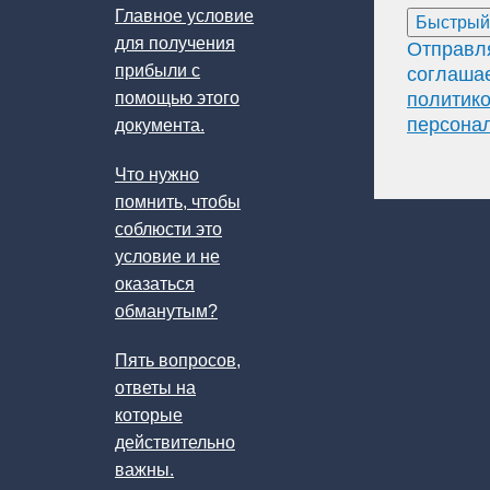
Главное условие
Быстрый
для получения
Отправл
прибыли с
соглашае
помощью этого
политик
персона
документа.
Что нужно
помнить, чтобы
соблюсти это
условие и не
оказаться
обманутым?
Пять вопросов,
ответы на
которые
действительно
важны.