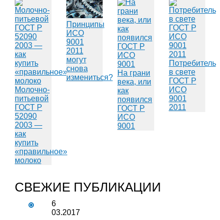
Принципы
ИСО
9001
2011
могут
Потребитель
снова
в свете
На грани
измениться?
ГОСТ Р
века, или
Молочно-
ИСО
как
питьевой
9001
появился
ГОСТ Р
2011
ГОСТ Р
52090
ИСО
2003 —
9001
как
купить
«правильное»
молоко
СВЕЖИЕ ПУБЛИКАЦИИ
6
03.2017